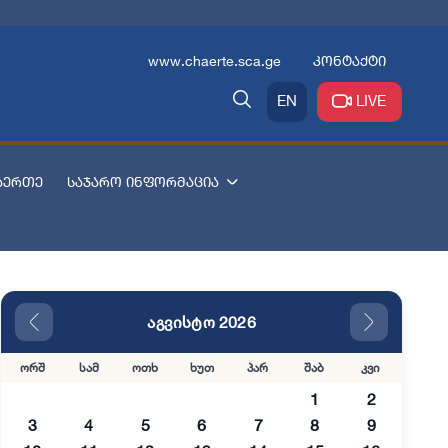
www.chaerte.sca.ge
კონტაქტი
EN
LIVE
აერთე
საჯარო ინფორმაცია
აგვისტო 2026
ორშ
სამ
ოთხ
ხუთ
პარ
შაბ
კვი
1
2
3
4
5
6
7
8
9