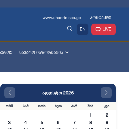
www.chaerte.sca.ge
კონტაქტი
EN
LIVE
აერთე
საჯარო ინფორმაცია
აგვისტო 2026
ორშ
სამ
ოთხ
ხუთ
პარ
შაბ
კვი
1
2
3
4
5
6
7
8
9