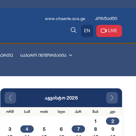
www.chaerte.sca.ge
კონტაქტი
EN
LIVE
აერთე
საჯარო ინფორმაცია
აგვისტო 2026
ორშ
სამ
ოთხ
ხუთ
პარ
შაბ
კვი
1
2
3
4
5
6
7
8
9