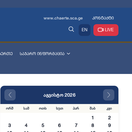
www.chaerte.sca.ge
კონტაქტი
EN
LIVE
აერთე
საჯარო ინფორმაცია
აგვისტო 2026
ორშ
სამ
ოთხ
ხუთ
პარ
შაბ
კვი
1
2
3
4
5
6
7
8
9