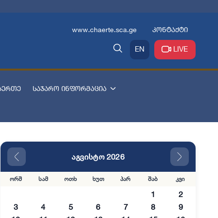
www.chaerte.sca.ge
კონტაქტი
EN
LIVE
აერთე
საჯარო ინფორმაცია
აგვისტო 2026
ორშ
სამ
ოთხ
ხუთ
პარ
შაბ
კვი
1
2
3
4
5
6
7
8
9