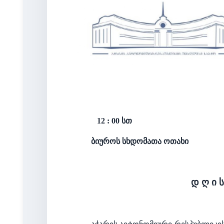
12 : 00 სთ
ბიუროს სხდომათა ოთახი
დ ღ ი 