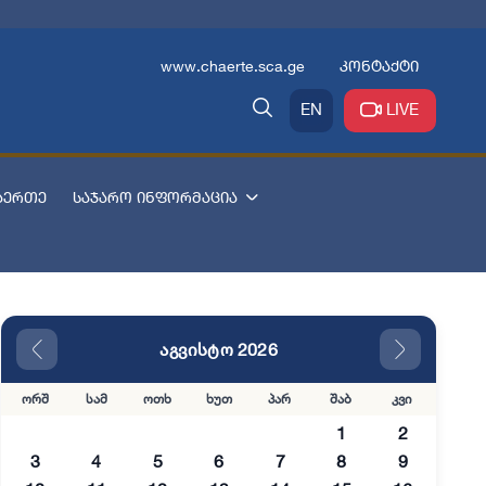
www.chaerte.sca.ge
კონტაქტი
EN
LIVE
აერთე
საჯარო ინფორმაცია
აგვისტო 2026
ორშ
სამ
ოთხ
ხუთ
პარ
შაბ
კვი
1
2
3
4
5
6
7
8
9