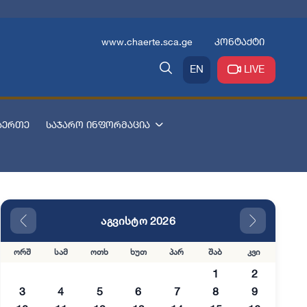
www.chaerte.sca.ge
კონტაქტი
EN
LIVE
აერთე
საჯარო ინფორმაცია
აგვისტო 2026
ორშ
სამ
ოთხ
ხუთ
პარ
შაბ
კვი
1
2
3
4
5
6
7
8
9